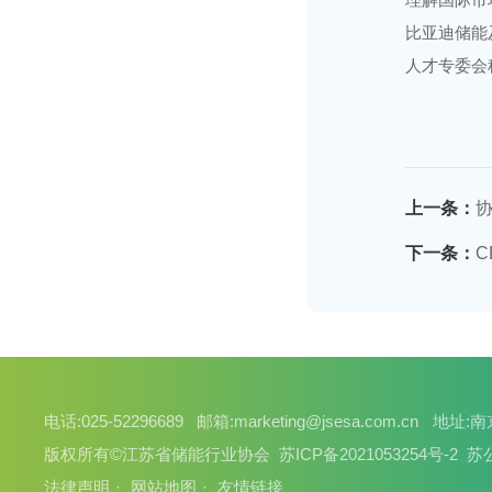
比亚迪储能
人才专委会
上一条：
协
下一条：
C
电话:025-52296689
邮箱:marketing@jsesa.com.cn
地址:
版权所有©江苏省储能行业协会
苏ICP备2021053254号-2
苏公
法律声明
网站地图
友情链接