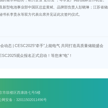
及新型电池事业部中国区总监黄斌、品牌部负责人彭晓琳；江苏省储
秘书长李贵永等双方代表出席并见证此次签约仪式。
会动态 | CESC2025“牵手”上能电气 共同打造高质量储能盛会
ESC2025观众报名正式启动！等您来“电”！
南京市鼓楼区西康路七号5楼
网安备：32011502011496号